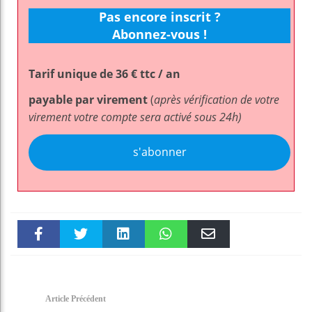
Pas encore inscrit ?
Abonnez-vous !
Tarif unique de 36 € ttc / an
payable par virement
(
après vérification de votre
virement votre compte sera activé sous 24h)
s'abonner
Faceboo
Twitter
linkedin
WhatsAp
Email
k
pt
Article Précédent