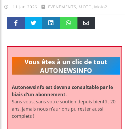
11 Jan 2026
EVENEMENTS
,
MOTO
,
Moto2
Faceboo
Twitter
linkedin
WhatsAp
Email
k
pt
Vous êtes à un clic de tout
AUTONEWSINFO
Autonewsinfo est devenu consultable par le
biais d'un abonnement.
Sans vous, sans votre soutien depuis bientôt 20
ans, jamais nous n’aurions pu rester aussi
complets !