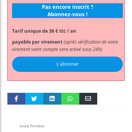
Pas encore inscrit ?
Abonnez-vous !
Tarif unique de 36 € ttc / an
payable par virement
(
après vérification de votre
virement votre compte sera activé sous 24h)
s'abonner
Faceboo
Twitter
linkedin
WhatsAp
Email
k
pt
Article Précédent