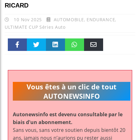
RICARD
10 Nov 2025
AUTOMOBILE
,
ENDURANCE
,
ULTIMATE CUP Séries Auto
Faceboo
Twitter
linkedin
WhatsAp
Email
k
pt
Vous êtes à un clic de tout
AUTONEWSINFO
Autonewsinfo est devenu consultable par le
biais d'un abonnement.
Sans vous, sans votre soutien depuis bientôt 20
ans, jamais nous n’aurions pu rester aussi