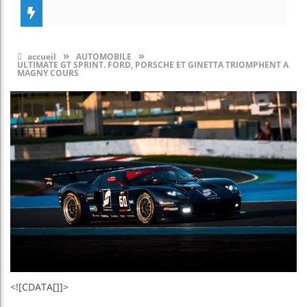
»
»
accueil
AUTOMOBILE
ULTIMATE GT SPRINT. FORD, PORSCHE ET GINETTA TRIOMPHENT A
MAGNY COURS
<![CDATA[]]>