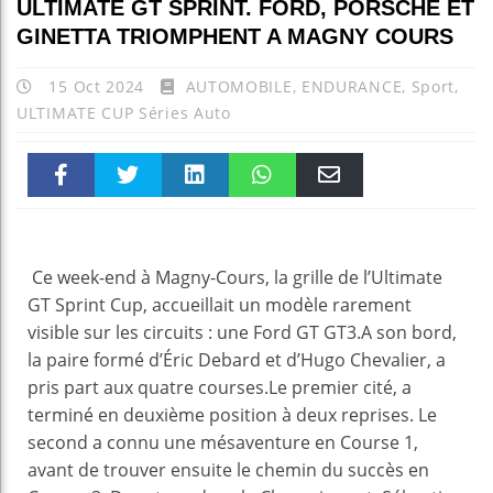
ULTIMATE GT SPRINT. FORD, PORSCHE ET
GINETTA TRIOMPHENT A MAGNY COURS
15 Oct 2024
AUTOMOBILE
,
ENDURANCE
,
Sport
,
ULTIMATE CUP Séries Auto
Faceboo
Twitter
linkedin
WhatsAp
Email
k
pt
Ce week-end à Magny-Cours, la grille de l’Ultimate
GT Sprint Cup, accueillait un modèle rarement
visible sur les circuits : une Ford GT GT3.A son bord,
la paire formé d’Éric Debard et d’Hugo Chevalier, a
pris part aux quatre courses.Le premier cité, a
terminé en deuxième position à deux reprises. Le
second a connu une mésaventure en Course 1,
avant de trouver ensuite le chemin du succès en