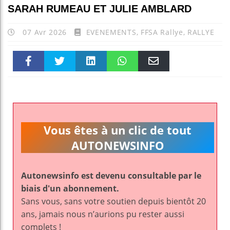
SARAH RUMEAU ET JULIE AMBLARD
07 Avr 2026
EVENEMENTS
,
FFSA Rallye
,
RALLYE
Faceboo
Twitter
linkedin
WhatsAp
Email
k
pt
Vous êtes à un clic de tout
AUTONEWSINFO
Autonewsinfo est devenu consultable par le
biais d'un abonnement.
Sans vous, sans votre soutien depuis bientôt 20
ans, jamais nous n’aurions pu rester aussi
complets !