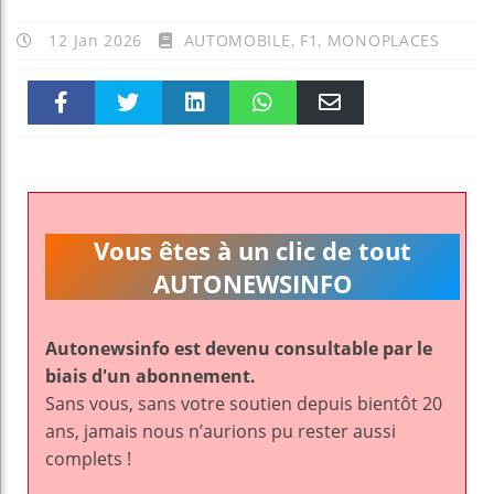
12 Jan 2026
AUTOMOBILE
,
F1
,
MONOPLACES
Faceboo
Twitter
linkedin
WhatsAp
Email
k
pt
Vous êtes à un clic de tout
AUTONEWSINFO
Autonewsinfo est devenu consultable par le
biais d'un abonnement.
Sans vous, sans votre soutien depuis bientôt 20
ans, jamais nous n’aurions pu rester aussi
complets !