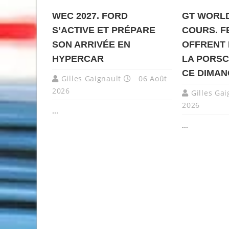
WEC 2027. FORD
GT WORLD
S’ACTIVE ET PRÉPARE
COURS. F
SON ARRIVÉE EN
OFFRENT 
HYPERCAR
LA PORSC
CE DIMA
Gilles Gaignault
06 Août
2026
Gilles Gai
2026
...
...