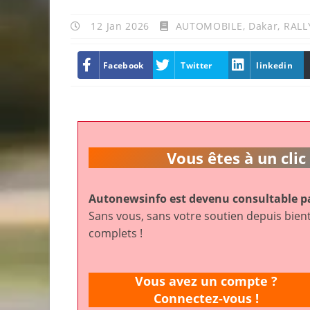
12 Jan 2026
AUTOMOBILE
,
Dakar
,
RALL
Facebook
Twitter
linkedin
Vous êtes à un cl
Autonewsinfo est devenu consultable pa
Sans vous, sans votre soutien depuis bient
complets !
Vous avez un compte ?
Connectez-vous !