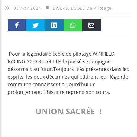
06 Nov 2024
DIVERS
,
ECOLE De Pilotage
Faceboo
Twitter
linkedin
WhatsAp
Email
k
pt
Pour la légendaire école de pilotage WINFIELD
RACING SCHOOL et ELF, le passé se conjugue
désormais au futur.Toujours très présentes dans les
esprits, les deux décennies qui bâtirent leur légende
commune connaissent aujourd’hui un
prolongement. L’histoire reprend son cours.
UNION SACRÉE !