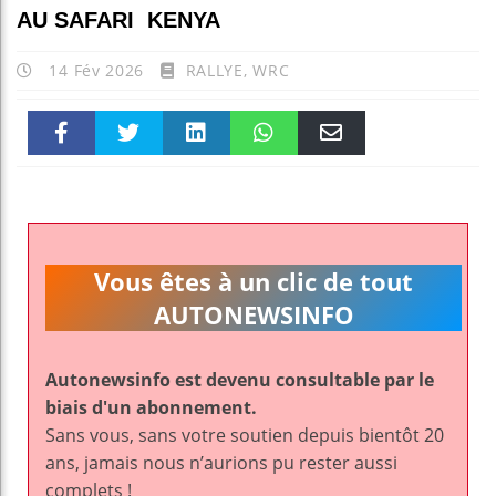
AU SAFARI KENYA
14 Fév 2026
RALLYE
,
WRC
Faceboo
Twitter
linkedin
WhatsAp
Email
k
pt
Vous êtes à un clic de tout
AUTONEWSINFO
Autonewsinfo est devenu consultable par le
biais d'un abonnement.
Sans vous, sans votre soutien depuis bientôt 20
ans, jamais nous n’aurions pu rester aussi
complets !