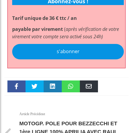
Abonnez-vous !
Tarif unique de 36 € ttc / an
payable par virement
(
après vérification de votre
virement votre compte sera activé sous 24h)
s'abonner
Faceboo
Twitter
linkedin
WhatsAp
Email
k
pt
Article Précédent
MOTOGP. POLE POUR BEZZECCHI ET
1ère LIGNE 100% APRILIA AVEC RAUL