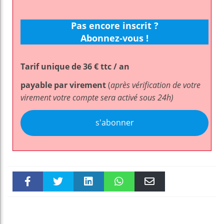
Pas encore inscrit ?
Abonnez-vous !
Tarif unique de 36 € ttc / an
payable par virement
(
après vérification de votre
virement votre compte sera activé sous 24h)
s'abonner
Faceboo
Twitter
linkedin
WhatsAp
Email
k
pt