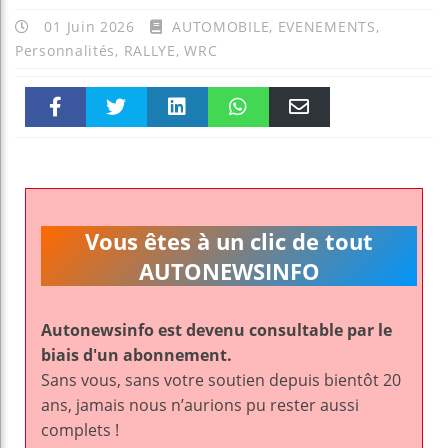
01 Juin 2026
AUTOMOBILE
,
EVENEMENTS
,
Personnalités
,
RALLYE
,
WRC
Faceboo
Twitter
linkedin
WhatsAp
Email
k
pt
Vous êtes à un clic de tout
AUTONEWSINFO
Autonewsinfo est devenu consultable par le
biais d'un abonnement.
Sans vous, sans votre soutien depuis bientôt 20
ans, jamais nous n’aurions pu rester aussi
complets !