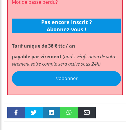
Mot de passe perdu?
Pas encore inscrit ?
Abonnez-vous !
Tarif unique de 36 € ttc / an
payable par virement
(
après vérification de votre
virement votre compte sera activé sous 24h)
s'abonner
Faceboo
Twitter
linkedin
WhatsAp
Email