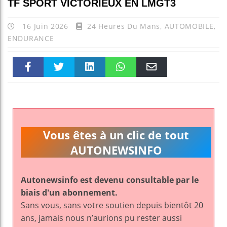
TF SPORT VICTORIEUX EN LMGT3
16 Juin 2026
24 Heures Du Mans
,
AUTOMOBILE
,
ENDURANCE
Faceboo
Twitter
linkedin
WhatsAp
Email
k
pt
Vous êtes à un clic de tout
AUTONEWSINFO
Autonewsinfo est devenu consultable par le
biais d'un abonnement.
Sans vous, sans votre soutien depuis bientôt 20
ans, jamais nous n’aurions pu rester aussi