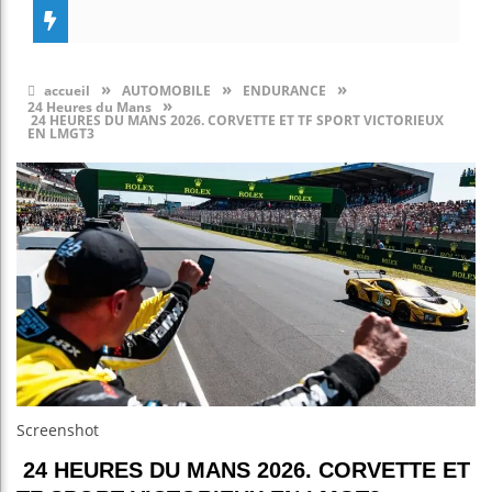
»
»
»
accueil
AUTOMOBILE
ENDURANCE
»
24 Heures du Mans
24 HEURES DU MANS 2026. CORVETTE ET TF SPORT VICTORIEUX
EN LMGT3
Screenshot
24 HEURES DU MANS 2026. CORVETTE ET