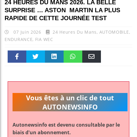
24 HEURES DU MANS 2026. LA BELLE
SURPRISE … ASTON MARTIN LA PLUS
RAPIDE DE CETTE JOURNÉE TEST
07 Juin 2026
24 Heures Du Mans
,
AUTOMOBILE
,
ENDURANCE
,
FIA WEC
Faceboo
Twitter
linkedin
WhatsAp
Email
k
pt
Vous êtes à un clic de tout
AUTONEWSINFO
Autonewsinfo est devenu consultable par le
biais d'un abonnement.