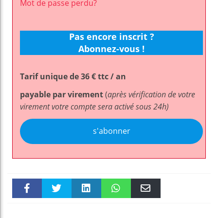
Mot de passe perdu?
Pas encore inscrit ?
Abonnez-vous !
Tarif unique de 36 € ttc / an
payable par virement
(
après vérification de votre
virement votre compte sera activé sous 24h)
s'abonner
Faceboo
Twitter
linkedin
WhatsAp
Email