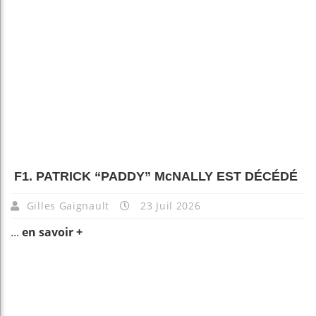
F1. PATRICK “PADDY” McNALLY EST DÉCÉDÉ
Gilles Gaignault
23 Juil 2026
...
en savoir +