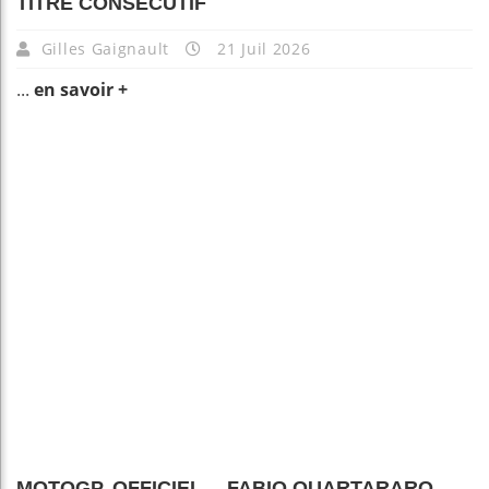
TITRE CONSÉCUTIF
Gilles Gaignault
21 Juil 2026
...
en savoir +
MOTOGP. OFFICIEL… FABIO QUARTARARO