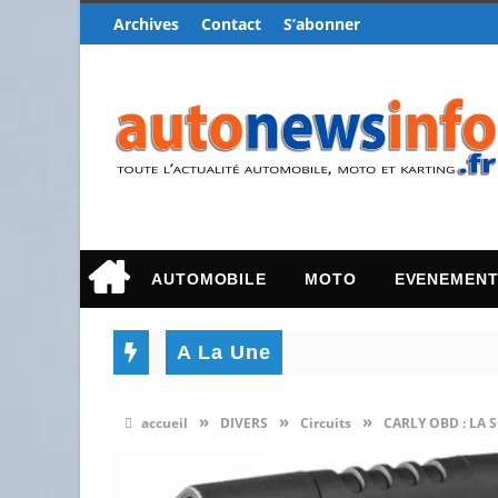
Archives
Contact
S’abonner
AUTOMOBILE
MOTO
EVENEMEN
A La Une
»
»
»
accueil
DIVERS
Circuits
CARLY OBD : LA