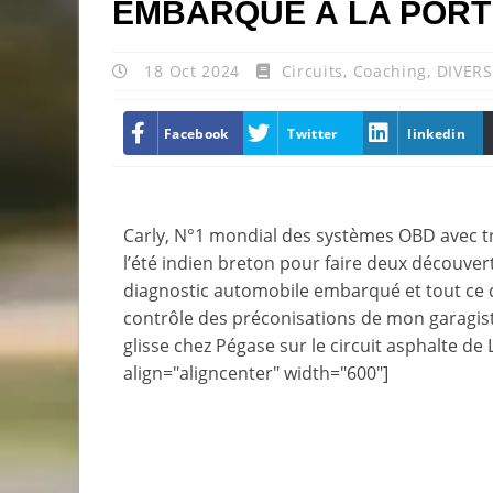
EMBARQUÉ À LA PORT
18 Oct 2024
Circuits
,
Coaching
,
DIVERS
Facebook
Twitter
linkedin
Carly, N°1 mondial des systèmes OBD avec troi
l’été indien breton pour faire deux découver
diagnostic automobile embarqué et tout ce q
contrôle des préconisations de mon garagiste 
glisse chez Pégase sur le circuit asphalte d
align="aligncenter" width="600"]