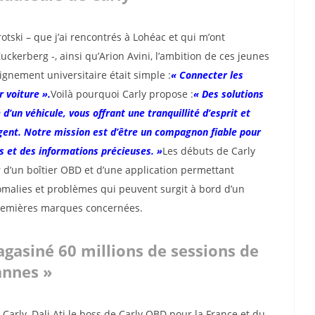
otski – que j’ai rencontrés à Lohéac et qui m’ont
ckerberg -, ainsi qu’Arion Avini, l’ambition de ces jeunes
gnement universitaire était simple :
« Connecter les
r voiture ».
Voilà pourquoi Carly propose :
« Des solutions
 d’un véhicule, vous offrant une tranquillité d’esprit et
gent. Notre mission est d’être un compagnon fiable pour
s et des informations précieuses. »
Les débuts de Carly
d’un boîtier OBD et d’une application permettant
omalies et problèmes qui peuvent surgit à bord d’un
premières marques concernées.
agasiné 60 millions de sessions de
annes »
 Carly, Dali Ati le boss de Carly OBD pour la France et du