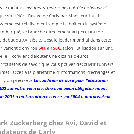
ns le monde –
assureurs, centres de contrôle technique et
 que s’accélère l’usage de Carly par Monsieur tout le
u système est relativement simple.Le boîtier du système
ic embarqué, se branche directement au port OBD de
e début du XXI siècle. C’est le leader mondial dans cette
ar varient d’environ
50€
à
150€,
selon l’utilisation sur une
le il convient d’ajouter une dizaine d’euros
 toutefois de savoir que vous pouvez découvrir l’univers
ermet l’accès à la plateforme d’informations, d’échanges et
rly on précise :
« La condition de base pour l’utilisation
OBD2 sur votre véhicule. Une connexion obligatoirement
ir de 2001 à motorisation essence, ou 2004 à motorisation
ark Zuckerberg chez Avi, David et
ndateurs de Carly