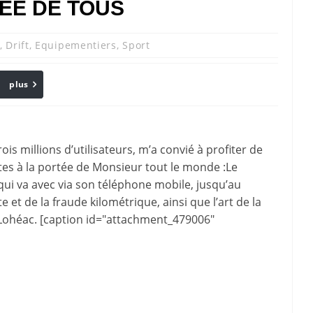
ÉE DE TOUS
,
Drift
,
Equipementiers
,
Sport
plus
Email
s millions d’utilisateurs, m’a convié à profiter de
tes à la portée de Monsieur tout le monde :Le
ui va avec via son téléphone mobile, jusqu’au
et de la fraude kilométrique, ainsi que l’art de la
e Lohéac. [caption id="attachment_479006"