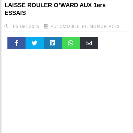
LAISSE ROULER O’WARD AUX 1ers
ESSAIS
05 Déc 2025
AUTOMOBILE
,
F1
,
MONOPLACES
Faceboo
Twitter
linkedin
WhatsAp
Email
k
pt
.