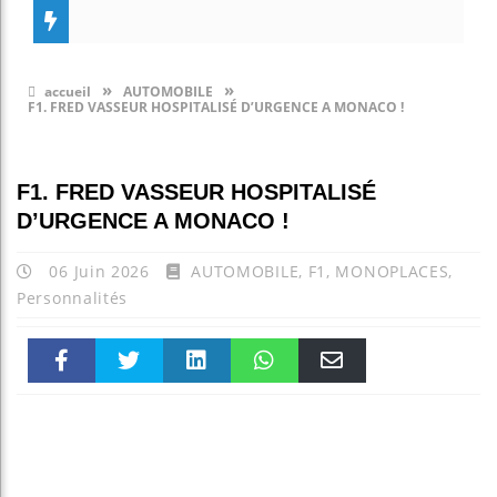
»
»
accueil
AUTOMOBILE
F1. FRED VASSEUR HOSPITALISÉ D’URGENCE A MONACO !
F1. FRED VASSEUR HOSPITALISÉ
D’URGENCE A MONACO !
06 Juin 2026
AUTOMOBILE
,
F1
,
MONOPLACES
,
Personnalités
Faceboo
Twitter
linkedin
WhatsAp
Email
k
pt