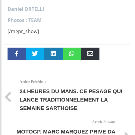
Daniel ORTELLI
Photos : TEAM
[/mepr_show]
Faceboo
Twitter
linkedin
WhatsAp
Email
k
pt
Article Précédent
24 HEURES DU MANS. CE PESAGE QUI
LANCE TRADITIONNELEMENT LA
SEMAINE SARTHOISE
Article Suivant
MOTOGP. MARC MARQUEZ PRIVE DA