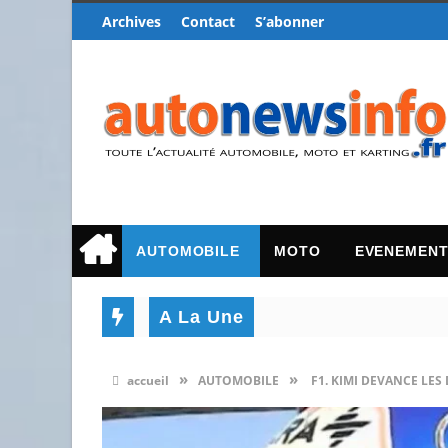
Archives
Contact
S’abonner
AUTOMOBILE
MOTO
EVENEMEN
A La Une
»
»
accueil
AUTOMOBILE
F1. KIMI DEVANCE LES