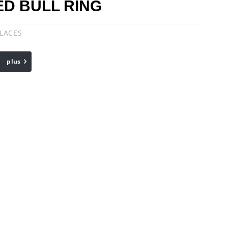
ED BULL RING
LACES
plus
Email