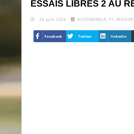
ESSAIS LIBRES 2 AU R
26 Juin 2026
AUTOMOBILE
,
F1
,
MONOP
Facebook
Twitter
linkedin