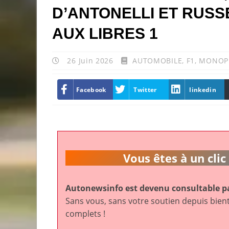
D’ANTONELLI ET RUS
AUX LIBRES 1
26 Juin 2026
AUTOMOBILE
,
F1
,
MONOP
Facebook
Twitter
linkedin
Vous êtes à un cl
Autonewsinfo est devenu consultable pa
Sans vous, sans votre soutien depuis bient
complets !