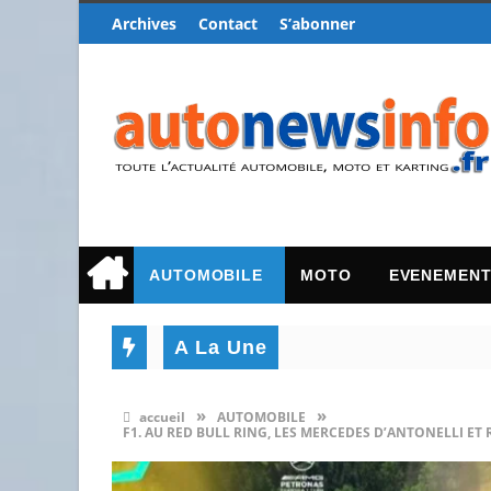
Archives
Contact
S’abonner
AUTOMOBILE
MOTO
EVENEMEN
A La Une
»
»
accueil
AUTOMOBILE
F1. AU RED BULL RING, LES MERCEDES D’ANTONELLI ET