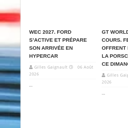
WEC 2027. FORD
GT WORLD
S’ACTIVE ET PRÉPARE
COURS. F
SON ARRIVÉE EN
OFFRENT 
HYPERCAR
LA PORSC
CE DIMA
Gilles Gaignault
06 Août
2026
Gilles Gai
2026
...
...