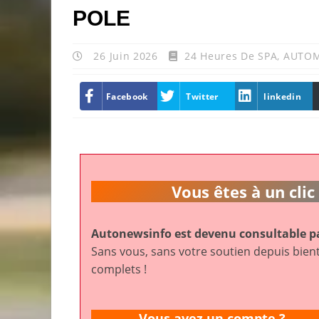
POLE
26 Juin 2026
24 Heures De SPA
,
AUTOM
Facebook
Twitter
linkedin
Vous êtes à un cl
Autonewsinfo est devenu consultable pa
Sans vous, sans votre soutien depuis bient
complets !
Vous avez un compte ?