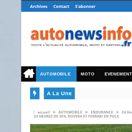
Archives
Contact
S’abonner
AUTOMOBILE
MOTO
EVENEMEN
A La Une
»
»
»
accueil
AUTOMOBILE
ENDURANCE
24 He
24 HEURES DE SPA. ROVERA ET FERRARI EN POLE