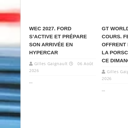
WEC 2027. FORD
GT WORLD
S’ACTIVE ET PRÉPARE
COURS. F
SON ARRIVÉE EN
OFFRENT 
HYPERCAR
LA PORSC
CE DIMA
Gilles Gaignault
06 Août
2026
Gilles Gai
2026
...
...