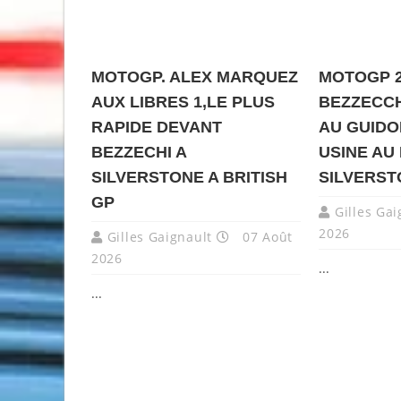
MOTOGP. ALEX MARQUEZ
MOTOGP 2
AUX LIBRES 1,LE PLUS
BEZZECCH
RAPIDE DEVANT
AU GUIDON
BEZZECHI A
USINE AU
SILVERSTONE A BRITISH
SILVERST
GP
Gilles Gai
2026
Gilles Gaignault
07 Août
2026
...
...