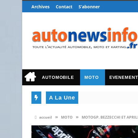
Archives
Contact
S’abonner
AUTOMOBILE
MOTO
EVENEMEN
A La Une
»
»
accueil
MOTO
MOTOGP. BEZZECCHI ET APRILI