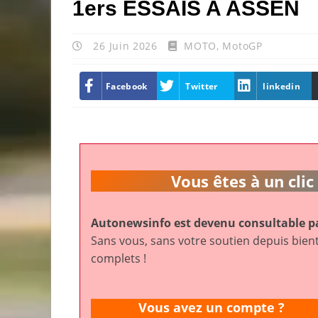
1ers ESSAIS A ASSEN
26 Juin 2026
MOTO
,
MotoGP
Facebook
Twitter
linkedin
Vous êtes à un cl
Autonewsinfo est devenu consultable pa
Sans vous, sans votre soutien depuis bient
complets !
Vous avez un compte ?