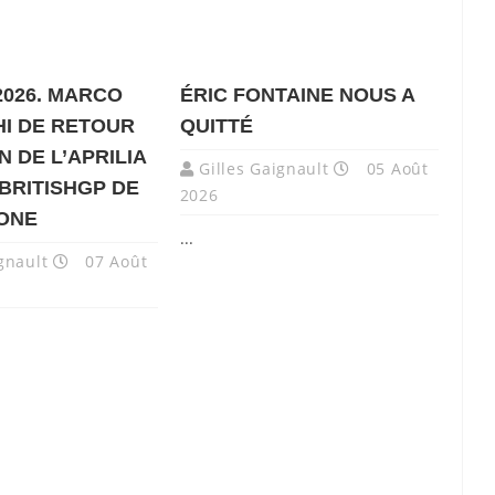
026. MARCO
ÉRIC FONTAINE NOUS A
I DE RETOUR
QUITTÉ
 DE L’APRILIA
Gilles Gaignault
05 Août
 BRITISHGP DE
2026
ONE
...
gnault
07 Août