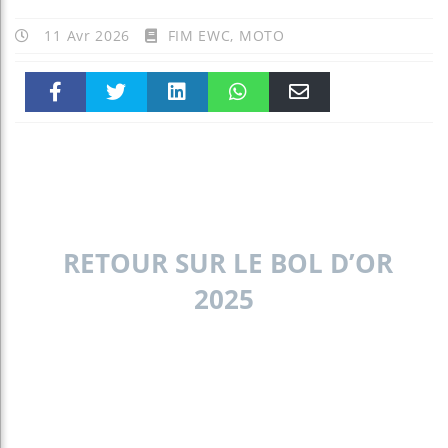
11 Avr 2026
FIM EWC
,
MOTO
Faceboo
Twitter
linkedin
WhatsAp
Email
k
pt
RETOUR SUR LE BOL D’OR
2025