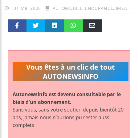
31 Mai 2026
AUTOMOBILE
,
ENDURANCE
,
IMSA
Faceboo
Twitter
linkedin
WhatsAp
Email
k
pt
Vous êtes à un clic de tout
AUTONEWSINFO
Autonewsinfo est devenu consultable par le
biais d'un abonnement.
Sans vous, sans votre soutien depuis bientôt 20
ans, jamais nous n’aurions pu rester aussi
complets !