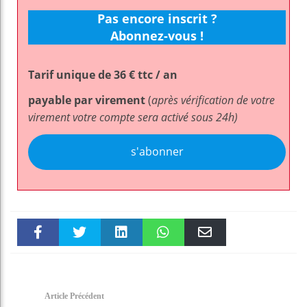
Pas encore inscrit ?
Abonnez-vous !
Tarif unique de 36 € ttc / an
payable par virement
(
après vérification de votre
virement votre compte sera activé sous 24h)
s'abonner
Faceboo
Twitter
linkedin
WhatsAp
Email
k
pt
Article Précédent