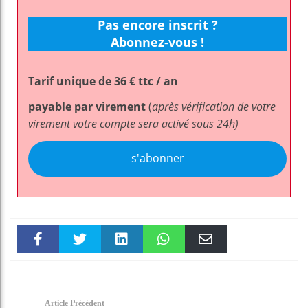
Pas encore inscrit ?
Abonnez-vous !
Tarif unique de 36 € ttc / an
payable par virement
(
après vérification de votre
virement votre compte sera activé sous 24h)
s'abonner
Faceboo
Twitter
linkedin
WhatsAp
Email
k
pt
Article Précédent