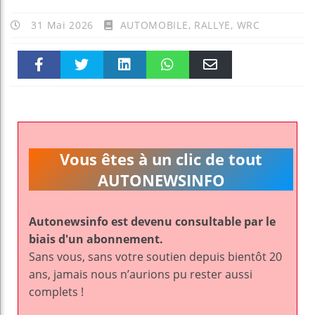
31 Mai 2026
AUTOMOBILE
,
RALLYE
,
WRC
Faceboo
Twitter
linkedin
WhatsAp
Email
k
pt
Vous êtes à un clic de tout
AUTONEWSINFO
Autonewsinfo est devenu consultable par le
biais d'un abonnement.
Sans vous, sans votre soutien depuis bientôt 20
ans, jamais nous n’aurions pu rester aussi
complets !