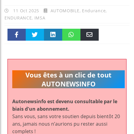
11 Oct 2025
AUTOMOBILE
,
Endurance
,
ENDURANCE
,
IMSA
Faceboo
Twitter
linkedin
WhatsAp
Email
k
pt
Vous êtes à un clic de tout
AUTONEWSINFO
Autonewsinfo est devenu consultable par le
biais d'un abonnement.
Sans vous, sans votre soutien depuis bientôt 20
ans, jamais nous n’aurions pu rester aussi
complets !