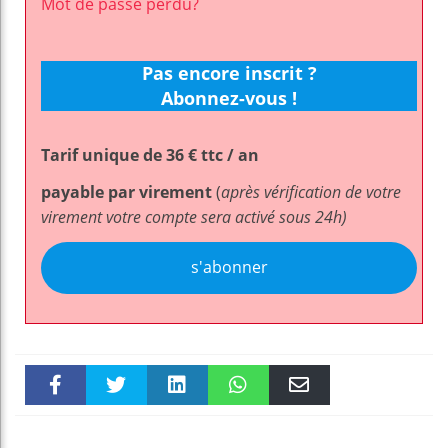
Mot de passe perdu?
Pas encore inscrit ?
Abonnez-vous !
Tarif unique de 36 € ttc / an
payable par virement
(
après vérification de votre
virement votre compte sera activé sous 24h)
s'abonner
Faceboo
Twitter
linkedin
WhatsAp
Email