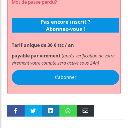
Mot de passe perdu?
Pas encore inscrit ?
Abonnez-vous !
Tarif unique de 36 € ttc / an
payable par virement
(
après vérification de votre
virement votre compte sera activé sous 24h)
s'abonner
Faceboo
Twitter
linkedin
WhatsAp
Email