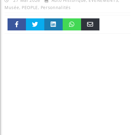
27 Mai 2026
Auto Historique
,
EVENEMENTS
,
Musée
,
PEOPLE
,
Personnalités
Faceboo
Twitter
linkedin
WhatsAp
Email
k
pt