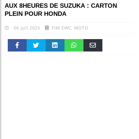
AUX 8HEURES DE SUZUKA : CARTON
PLEIN POUR HONDA
06 Juil 2026
FIM EWC
,
MOTO
Faceboo
Twitter
linkedin
WhatsAp
Email
k
pt