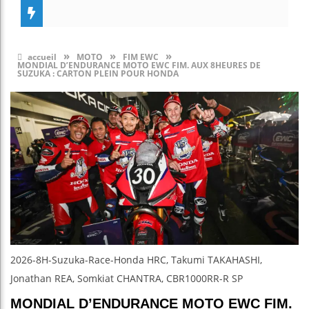
»
»
»
accueil
MOTO
FIM EWC
MONDIAL D’ENDURANCE MOTO EWC FIM. AUX 8HEURES DE
SUZUKA : CARTON PLEIN POUR HONDA
2026-8H-Suzuka-Race-Honda HRC, Takumi TAKAHASHI,
Jonathan REA, Somkiat CHANTRA, CBR1000RR-R SP
MONDIAL D’ENDURANCE MOTO EWC FIM.