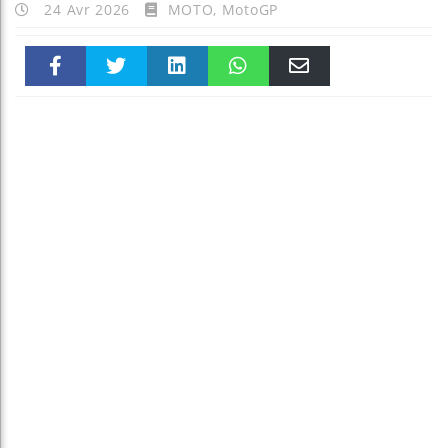
24 Avr 2026
MOTO
,
MotoGP
Faceboo
Twitter
linkedin
WhatsAp
Email
k
pt