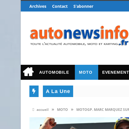
Archives
Contact
S’abonner
AUTOMOBILE
MOTO
EVENEMEN
A La Une
»
»
accueil
MOTO
MOTOGP. MARC MARQUEZ SURV