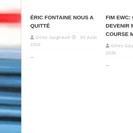
ÉRIC FONTAINE NOUS A
FIM EWC:
QUITTÉ
DEVENIR 
COURSE 
Gilles Gaignault
05 Août
2026
Gilles Gai
2026
...
...