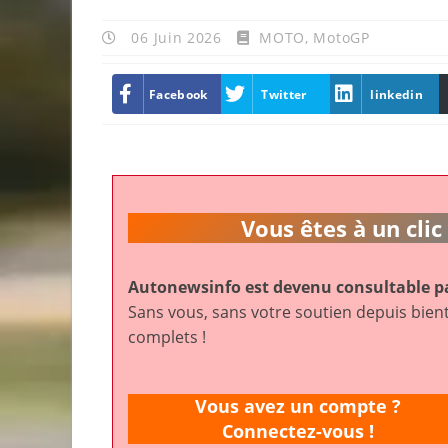
06 Juin 2026
MOTO
,
MotoGP
Facebook
Twitter
linkedin
Vous êtes à un cl
Autonewsinfo est devenu consultable pa
Sans vous, sans votre soutien depuis bient
complets !
Vous avez un compte ?
Connectez-vous !