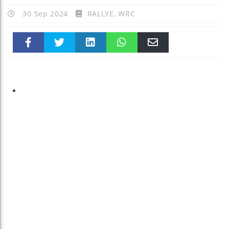
30 Sep 2024
RALLYE
,
WRC
Faceboo
Twitter
linkedin
WhatsAp
Email
k
pt