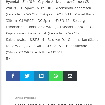
Hyundai – 5’14″6 9 – Gryazin-Aleksandrov (Citroen C3
WRC2) – DG Sport – 6’28″2 10 – Greensmith-Andersson
(Skoda Fabia WRC2) – Toksport – 6’45″0 11 – Rossel-Barral
(Citroen C3 WRC2) – DG Sport – 6’46″6 12 – Solberg-
Edmondson (Skoda Fabia WRC2) – Toksport – 7’28″5 13 –
Kajetanowicz-Szczepaniak (Skoda Fabia WRC2) –
Kajetanowicz – 8’38″3 14 – Zaldivar-Der Ohannesian (Skoda
Fabia WRC2) – Zaldivar – 10’31″8 15 – Heller-Allende
(Citroen C3 WRC2) – Heller – 11’20″4
]]>
Faceboo
Twitter
linkedin
WhatsAp
Email
k
pt
Article Précédent