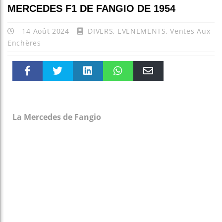
MERCEDES F1 DE FANGIO DE 1954
14 Août 2024
DIVERS
,
EVENEMENTS
,
Ventes Aux
Enchères
Faceboo
Twitter
linkedin
WhatsAp
Email
k
pt
La Mercedes de Fangio