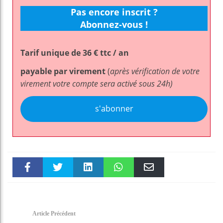
Pas encore inscrit ?
Abonnez-vous !
Tarif unique de 36 € ttc / an
payable par virement
(
après vérification de votre
virement votre compte sera activé sous 24h)
s'abonner
Faceboo
Twitter
linkedin
WhatsAp
Email
k
pt
Article Précédent