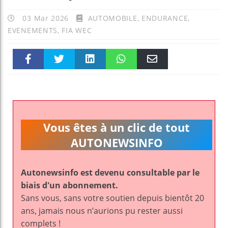
03 Mar 2026
AUTOMOBILE
,
ENDURANCE
,
EVENEMENTS
,
FIA WEC
Faceboo
Twitter
linkedin
WhatsAp
Email
k
pt
Vous êtes à un clic de tout
AUTONEWSINFO
Autonewsinfo est devenu consultable par le
biais d'un abonnement.
Sans vous, sans votre soutien depuis bientôt 20
ans, jamais nous n’aurions pu rester aussi
complets !