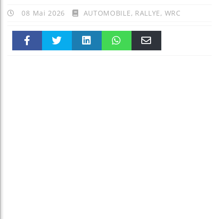
08 Mai 2026
AUTOMOBILE
,
RALLYE
,
WRC
Faceboo
Twitter
linkedin
WhatsAp
Email
k
pt