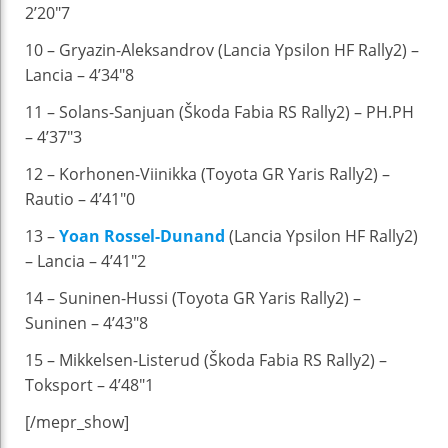
2’20″7
10 – Gryazin-Aleksandrov (Lancia Ypsilon HF Rally2) –
Lancia – 4’34″8
11 – Solans-Sanjuan (Škoda Fabia RS Rally2) – PH.PH
– 4’37″3
12 – Korhonen-Viinikka (Toyota GR Yaris Rally2) –
Rautio – 4’41″0
13 –
Yoan Rossel-Dunand
(Lancia Ypsilon HF Rally2)
– Lancia – 4’41″2
14 – Suninen-Hussi (Toyota GR Yaris Rally2) –
Suninen – 4’43″8
15 – Mikkelsen-Listerud (Škoda Fabia RS Rally2) –
Toksport – 4’48″1
[/mepr_show]