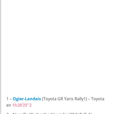
1 –
Ogier-Landais
(Toyota GR Yaris Rally1) – Toyota
en
1h28’25″2