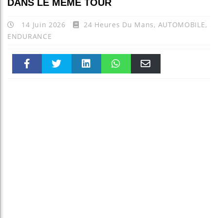
DANS LE MÊME TOUR
14 Juin 2026
24 Heures Du Mans
,
AUTOMOBILE
,
ENDURANCE
Faceboo
Twitter
linkedin
WhatsAp
Email
k
pt