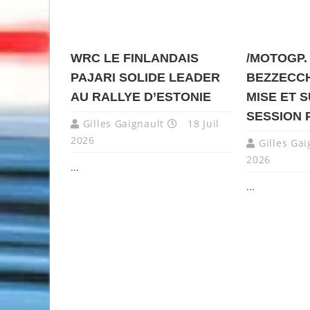
WRC LE FINLANDAIS
/MOTOGP.
PAJARI SOLIDE LEADER
BEZZECCH
AU RALLYE D’ESTONIE
MISE ET 
SESSION 
Gilles Gaignault
18 Juil
2026
Gilles Gai
2026
...
...