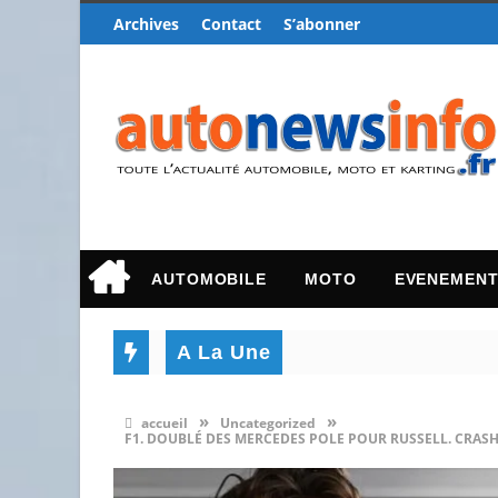
Archives
Contact
S’abonner
AUTOMOBILE
MOTO
EVENEMEN
A La Une
»
»
accueil
Uncategorized
F1. DOUBLÉ DES MERCEDES POLE POUR RUSSELL. CRASH