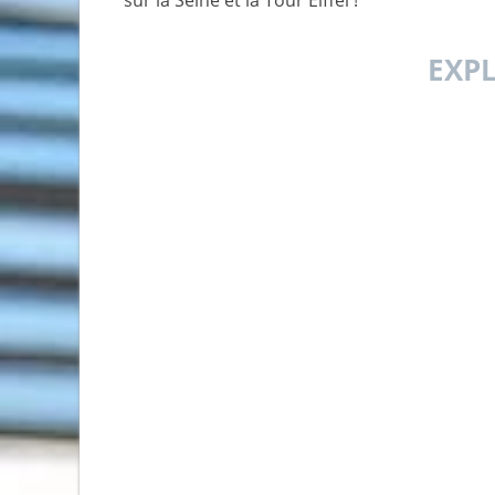
sur la Seine et la Tour Eiffel !
EXP