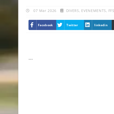
07 Mar 2026
DIVERS
,
EVENEMENTS
,
FF
Facebook
Twitter
linkedin
….