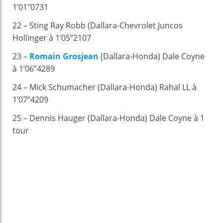
1’01″0731
22 – Sting Ray Robb (Dallara-Chevrolet Juncos
Hollinger à 1’05”2107
23 –
Romain Grosjean
(Dallara-Honda) Dale Coyne
à 1’06”4289
24 – Mick Schumacher (Dallara-Honda) Rahal LL à
1’07”4209
25 – Dennis Hauger (Dallara-Honda) Dale Coyne à 1
tour