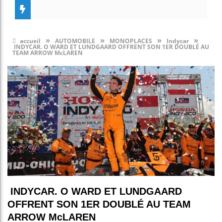
»
»
»
»
accueil
AUTOMOBILE
MONOPLACES
Indycar
INDYCAR. O WARD ET LUNDGAARD OFFRENT SON 1ER DOUBLÉ AU
TEAM ARROW McLAREN
INDYCAR. O WARD ET LUNDGAARD
OFFRENT SON 1ER DOUBLÉ AU TEAM
ARROW McLAREN