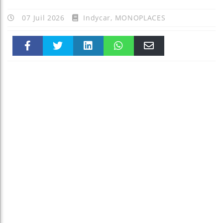
07 Juil 2026
Indycar
,
MONOPLACES
Faceboo
Twitter
linkedin
WhatsAp
Email
k
pt