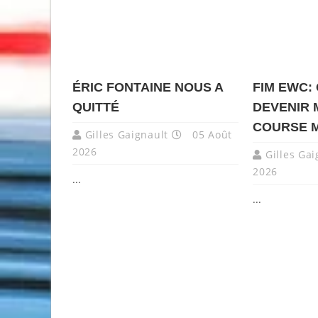
ÉRIC FONTAINE NOUS A
FIM EWC:
QUITTÉ
DEVENIR 
COURSE 
Gilles Gaignault
05 Août
2026
Gilles Gai
2026
...
...