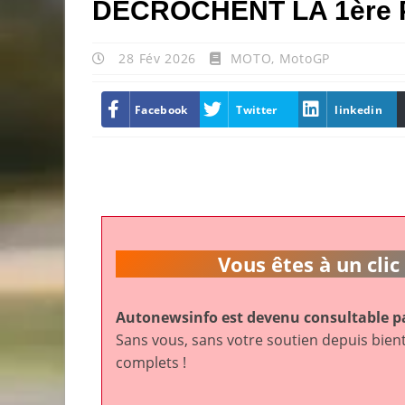
DÉCROCHENT LA 1ère 
28 Fév 2026
MOTO
,
MotoGP
Facebook
Twitter
linkedin
Vous êtes à un cl
Autonewsinfo est devenu consultable pa
Sans vous, sans votre soutien depuis bient
complets !