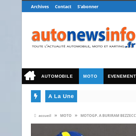
Archives
Contact
S’abonner
AUTOMOBILE
MOTO
EVENEMEN
A La Une
»
»
accueil
MOTO
MOTOGP. A BURIRAM BEZZECCH