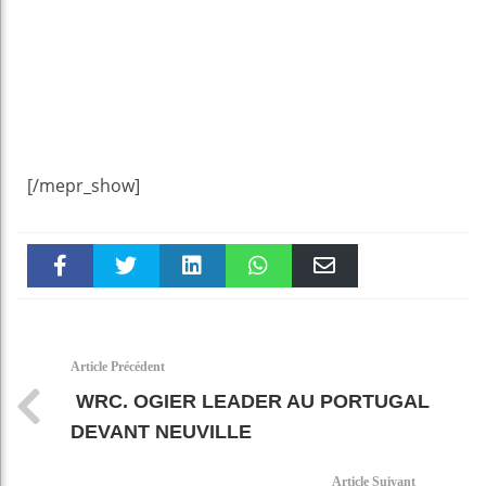
[/mepr_show]
Faceboo
Twitter
linkedin
WhatsAp
Email
k
pt
Article Précédent
WRC. OGIER LEADER AU PORTUGAL
DEVANT NEUVILLE
Article Suivant