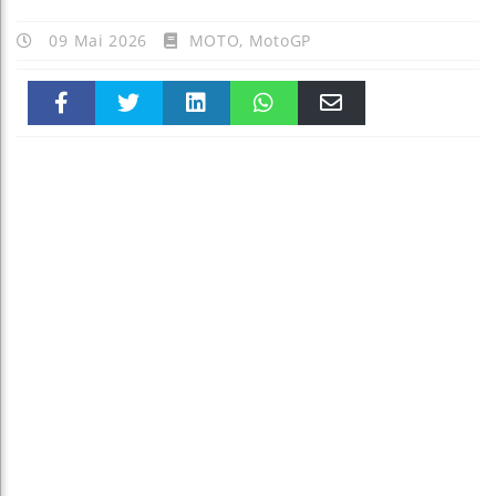
09 Mai 2026
MOTO
,
MotoGP
Faceboo
Twitter
linkedin
WhatsAp
Email
k
pt