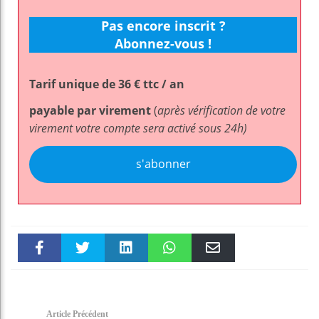
Pas encore inscrit ?
Abonnez-vous !
Tarif unique de 36 € ttc / an
payable par virement
(
après vérification de votre
virement votre compte sera activé sous 24h)
s'abonner
Faceboo
Twitter
linkedin
WhatsAp
Email
k
pt
Article Précédent