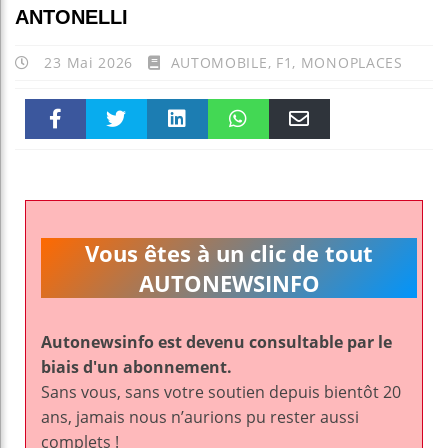
ANTONELLI
23 Mai 2026
AUTOMOBILE
,
F1
,
MONOPLACES
Faceboo
Twitter
linkedin
WhatsAp
Email
k
pt
Vous êtes à un clic de tout
AUTONEWSINFO
Autonewsinfo est devenu consultable par le
biais d'un abonnement.
Sans vous, sans votre soutien depuis bientôt 20
ans, jamais nous n’aurions pu rester aussi
complets !