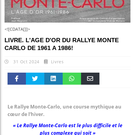
<![CDATA[]]>
LIVRE. L'AGE D'OR DU RALLYE MONTE
CARLO DE 1961 A 1986!
31 Oct 2024
Livres
Faceboo
Twitter
linkedin
WhatsAp
Email
k
pt
Le Rallye Monte-Carlo, une course mythique au
cœur de l’hiver.
« Le Rallye Monte-Carlo est le plus difficile et le
plus complexe qui soit »