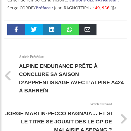
Serge CORDEY
Préface :
Jean RAGNOTTIPrix :
49, 95€
]]>
Faceboo
Twitter
linkedin
WhatsAp
Email
k
pt
Article Précédent
ALPINE ENDURANCE PRÊTE À
CONCLURE SA SAISON
D’APPRENTISSAGE AVEC L’ALPINE A424
À BAHREÏN
Article Suivant
JORGE MARTIN-PECCO BAGNAIA… ET SI
LE TITRE SE JOUAIT DES LE GP DE
MALAISIE A SEPANG ?